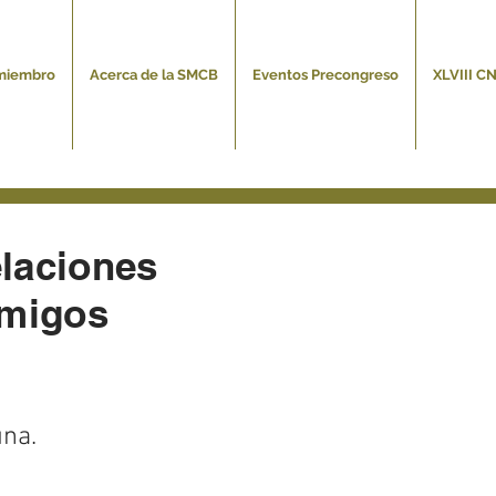
miembro
Acerca de la SMCB
Eventos Precongreso
XLVIII C
laciones
emigos
una.