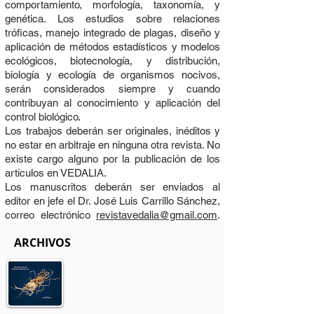
comportamiento, morfología, taxonomía, y
genética. Los estudios sobre relaciones
tróficas, manejo integrado de plagas, diseño y
aplicación de métodos estadísticos y modelos
ecológicos, biotecnología, y distribución,
biología y ecología de organismos nocivos,
serán considerados siempre y cuando
contribuyan al conocimiento y aplicación del
control biológico.
Los trabajos deberán ser originales, inéditos y
no estar en arbitraje en ninguna otra revista. No
existe cargo alguno por la publicación de los
artículos en VEDALIA.
Los manuscritos deberán ser enviados al
editor en jefe el Dr. José Luis Carrillo Sánchez,
correo electrónico
revistavedalia@gmail.com
.
Los Editores Asociados son el Dr. Julio S.
ARCHIVOS
Bernal
juliobernal@tamu.edu
y el Dr. J. Refugio
Lomelí Flores
jrlomelif@hotmail.com